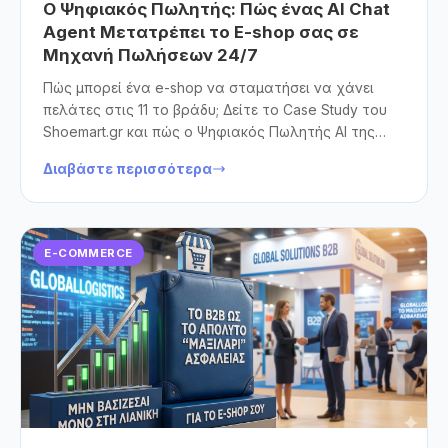
Ο Ψηφιακός Πωλητής: Πώς ένας AI Chat
Agent Μετατρέπει το E-shop σας σε
Μηχανή Πωλήσεων 24/7
Πώς μπορεί ένα e-shop να σταματήσει να χάνει
πελάτες στις 11 το βράδυ; Δείτε το Case Study του
Shoemart.gr και πώς ο Ψηφιακός Πωλητής AI της
Think Open μεταμορφώνει την εμπειρία αγοράς.
Διαβάστε περισσότερα
Ανακαλύψτε πώς η Τεχνητή Νοημοσύνη λύνει το
πρόβλημα της αναζήτησης, μειώνει την
εγκατάλειψη καλαθιού και αυξάνει τον τζίρο στο
OpenCart, προσφέροντας 24/7 εξυπηρέτηση που
E-COMMERCE
πραγματικά πουλάει.