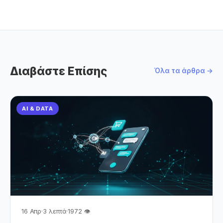
Διαβάστε Επίσης
Όλα τα άρθρα →
AI & DATA
16 Απρ
·
3 λεπτά
·
1972 👁