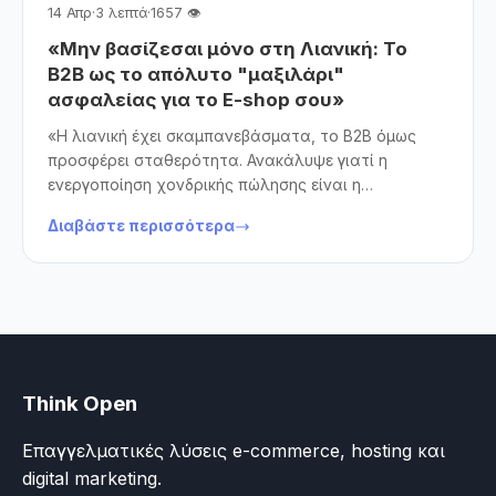
14 Απρ
·
3 λεπτά
·
1657 👁
«Μην βασίζεσαι μόνο στη Λιανική: Το
B2B ως το απόλυτο "μαξιλάρι"
ασφαλείας για το E-shop σου»
«Η λιανική έχει σκαμπανεβάσματα, το B2B όμως
προσφέρει σταθερότητα. Ανακάλυψε γιατί η
ενεργοποίηση χονδρικής πώλησης είναι η
στρατηγική κίνηση που χρειάζεται το e-shop σου
Διαβάστε περισσότερα
για να αυξήσει τον τζίρο του, να μειώσει τα
λειτουργικά έξοδα και να αξιοποιήσει στο 100% τις
δυνατότητες της πλατφόρμας OpenCart.»
Think Open
Επαγγελματικές λύσεις e-commerce, hosting και
digital marketing.