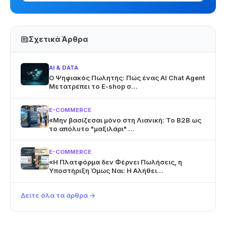
Σχετικά Άρθρα
AI & DATA
Ο Ψηφιακός Πωλητής: Πώς ένας AI Chat Agent
Μετατρέπει το E-shop σ…
E-COMMERCE
«Μην βασίζεσαι μόνο στη Λιανική: Το B2B ως
το απόλυτο "μαξιλάρι" …
E-COMMERCE
«Η Πλατφόρμα δεν Φέρνει Πωλήσεις, η
Υποστήριξη Όμως Ναι: Η Αλήθει…
Δείτε όλα τα άρθρα →