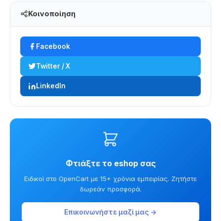
Κοινοποίηση
Facebook
Twitter / X
LinkedIn
Φτιάξτε το eshop σας
Ειδικοί στο OpenCart με 15+ χρόνια εμπειρίας. Ζητήστε
δωρεάν προσφορά.
Επικοινωνήστε μαζί μας →