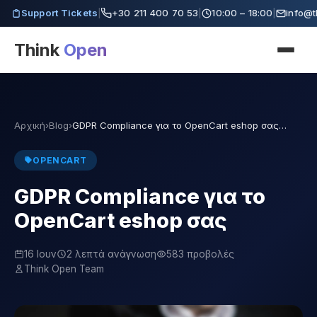
Support Tickets
|
+30 211 400 70 53
|
10:00 – 18:00
|
info@t
Think
Open
Αρχική
›
Blog
›
GDPR Compliance για το OpenCart eshop σας…
OPENCART
GDPR Compliance για το
OpenCart eshop σας
16 Ιουν
2 λεπτά ανάγνωση
583 προβολές
Think Open Team