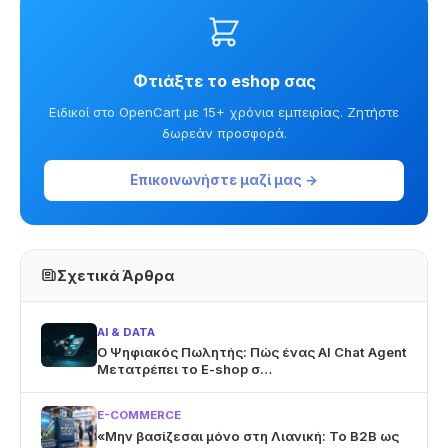
Φτιάξτε το eshop σας
Ειδικοί στο OpenCart με 15+ χρόνια εμπειρίας. Ζητήστε
δωρεάν προσφορά.
Επικοινωνήστε μαζί μας →
Σχετικά Άρθρα
AI & DATA
Ο Ψηφιακός Πωλητής: Πώς ένας AI Chat Agent
Μετατρέπει το E-shop σ…
E-COMMERCE
«Μην βασίζεσαι μόνο στη Λιανική: Το B2B ως