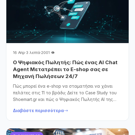
16 Απρ
·
3 λεπτά
·
2001 👁
Ο Ψηφιακός Πωλητής: Πώς ένας AI Chat
Agent Μετατρέπει το E-shop σας σε
Μηχανή Πωλήσεων 24/7
Πώς μπορεί ένα e-shop να σταματήσει να χάνει
πελάτες στις 11 το βράδυ; Δείτε το Case Study του
Shoemart.gr και πώς ο Ψηφιακός Πωλητής AI της
Think Open μεταμορφώνει την εμπειρία αγοράς.
Διαβάστε περισσότερα
Ανακαλύψτε πώς η Τεχνητή Νοημοσύνη λύνει το
πρόβλημα της αναζήτησης, μειώνει την
εγκατάλειψη καλαθιού και αυξάνει τον τζίρο στο
OpenCart, προσφέροντας 24/7 εξυπηρέτηση που