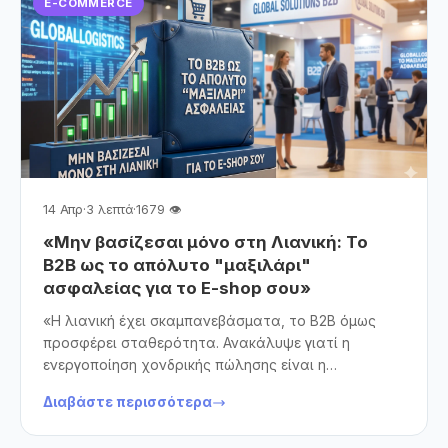
E-COMMERCE
πραγματικά πουλάει.
14 Απρ
·
3 λεπτά
·
1679 👁
«Μην βασίζεσαι μόνο στη Λιανική: Το
B2B ως το απόλυτο "μαξιλάρι"
ασφαλείας για το E-shop σου»
«Η λιανική έχει σκαμπανεβάσματα, το B2B όμως
προσφέρει σταθερότητα. Ανακάλυψε γιατί η
ενεργοποίηση χονδρικής πώλησης είναι η
στρατηγική κίνηση που χρειάζεται το e-shop σου
Διαβάστε περισσότερα
για να αυξήσει τον τζίρο του, να μειώσει τα
λειτουργικά έξοδα και να αξιοποιήσει στο 100% τις