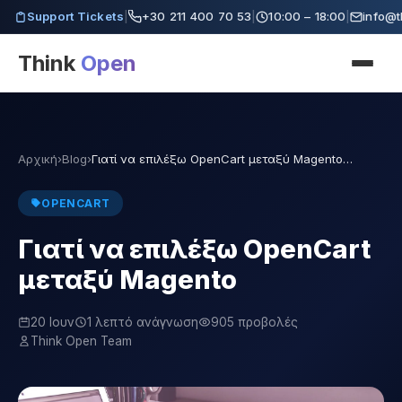
Support Tickets
|
+30 211 400 70 53
|
10:00 – 18:00
|
info@t
Think
Open
Αρχική
›
Blog
›
Γιατί να επιλέξω OpenCart μεταξύ Magento…
OPENCART
Γιατί να επιλέξω OpenCart
μεταξύ Magento
20 Ιουν
1 λεπτό ανάγνωση
905 προβολές
Think Open Team