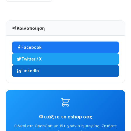
Κοινοποίηση
Facebook
Twitter / X
LinkedIn
Φτιάξτε το eshop σας
Ειδικοί στο OpenCart με 15+ χρόνια εμπειρίας. Ζητήστε