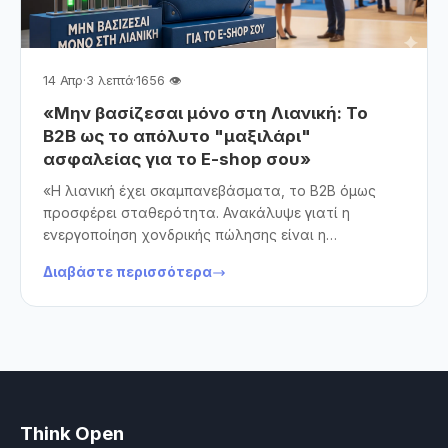
14 Απρ
·
3 λεπτά
·
1656 👁
«Μην βασίζεσαι μόνο στη Λιανική: Το
B2B ως το απόλυτο "μαξιλάρι"
ασφαλείας για το E-shop σου»
«Η λιανική έχει σκαμπανεβάσματα, το B2B όμως
προσφέρει σταθερότητα. Ανακάλυψε γιατί η
ενεργοποίηση χονδρικής πώλησης είναι η
στρατηγική κίνηση που χρειάζεται το e-shop σου
Διαβάστε περισσότερα
για να αυξήσει τον τζίρο του, να μειώσει τα
λειτουργικά έξοδα και να αξιοποιήσει στο 100% τις
δυνατότητες της πλατφόρμας OpenCart.»
Think Open