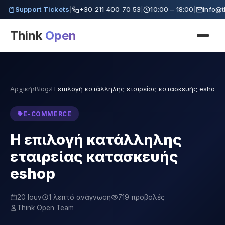
Support Tickets
|
+30 211 400 70 53
|
10:00 – 18:00
|
info@t
Think
Open
Αρχική
›
Blog
›
Η επιλογή κατάλληλης εταιρείας κατασκευής eshop…
E-COMMERCE
Η επιλογή κατάλληλης
εταιρείας κατασκευής
eshop
20 Ιουν
1 λεπτό ανάγνωση
719 προβολές
Think Open Team