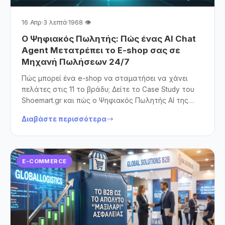
16 Απρ
·
3 λεπτά
·
1968 👁
Ο Ψηφιακός Πωλητής: Πώς ένας AI Chat
Agent Μετατρέπει το E-shop σας σε
Μηχανή Πωλήσεων 24/7
Πώς μπορεί ένα e-shop να σταματήσει να χάνει
πελάτες στις 11 το βράδυ; Δείτε το Case Study του
Shoemart.gr και πώς ο Ψηφιακός Πωλητής AI της
Think Open μεταμορφώνει την εμπειρία αγοράς.
Διαβάστε περισσότερα
Ανακαλύψτε πώς η Τεχνητή Νοημοσύνη λύνει το
πρόβλημα της αναζήτησης, μειώνει την
εγκατάλειψη καλαθιού και αυξάνει τον τζίρο στο
OpenCart, προσφέροντας 24/7 εξυπηρέτηση που
E-COMMERCE
πραγματικά πουλάει.