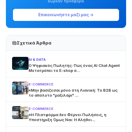
δωρεάν προσφορά.
Επικοινωνήστε μαζί μας →
Σχετικά Άρθρα
AI & DATA
Ο Ψηφιακός Πωλητής: Πώς ένας AI Chat Agent
Μετατρέπει το E-shop σ…
E-COMMERCE
«Μην βασίζεσαι μόνο στη Λιανική: Το B2B ως
το απόλυτο "μαξιλάρι" …
E-COMMERCE
«Η Πλατφόρμα δεν Φέρνει Πωλήσεις, η
Υποστήριξη Όμως Ναι: Η Αλήθει…